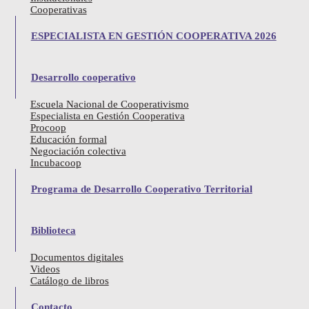
Cooperativas
ESPECIALISTA EN GESTIÓN COOPERATIVA 2026
LLAMADO ASAMBLEA
Desarrollo cooperativo
GENERAL ORDINARIA
Escuela Nacional de Cooperativismo
Especialista en Gestión Cooperativa
Procoop
JUNIO 2026
Educación formal
Negociación colectiva
Incubacoop
Programa de Desarrollo Cooperativo Territorial
El Consejo Directivo de la Confederación Uruguaya de Entidades
Cooperativas, cumpliendo con los artículos 27 y 29 de sus estatutos,
Biblioteca
convoca a sus asociados a la Asamblea General Ordinaria a realizarse
el día martes 23 de junio de 2026 en la Sede de CUDECOOP ubicada
Documentos digitales
en Av. 18 de julio 948 oficina 502, Montevideo, en carácter
Videos
exclusivamente presencial:
Catálogo de libros
Orden del Día
:
Contacto