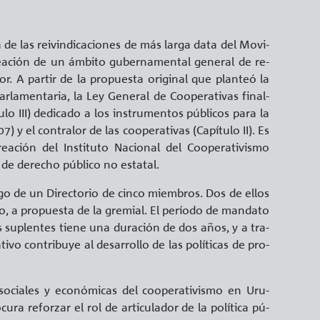
e las reivin­di­ca­cio­nes de más larga data del Mo­vi­
ea­ción de un ám­bi­to gu­ber­na­men­tal ge­ne­ral de re­
or. A par­tir de la pro­pues­ta ori­gi­nal que plan­teó la
ar­la­men­ta­ria, la Ley Ge­ne­ral de Coope­ra­ti­vas fi­nal­
u­lo III) de­di­ca­do a los ins­tru­men­tos pú­bli­cos para la
) y el con­tra­lor de las coope­ra­ti­vas (Ca­pí­tu­lo II). Es
a­ción del Ins­ti­tu­to Na­cio­nal del Coope­ra­ti­vis­mo
de de­re­cho pú­bli­co no es­ta­tal.
go de un Di­rec­to­rio de cinco miem­bros. Dos de ellos
vo, a pro­pues­ta de la gre­mial. El pe­río­do de man­da­to
os su­plen­tes tiene una du­ra­ción de dos años, y a tra­
­vo con­tri­bu­ye al desa­rro­llo de las po­lí­ti­cas de pro­
 so­cia­les y eco­nó­mi­cas del coope­ra­ti­vis­mo en Uru­
­ra re­for­zar el rol de ar­ti­cu­la­dor de la po­lí­ti­ca pú­