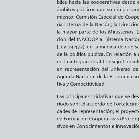
bli­ca hacia las coope­ra­ti­vas desd
ám­bi­tos pú­bli­cos que son im­por­tan­te
mien­to: Co­mi­sión Es­pe­cial de Coope­r
ría In­ter­na de la Na­ción; la Di­rec­ció
la mayor parte de los Mi­nis­te­rios. En 
ción del INACOOP al Sis­te­ma Na­cio­nal
(Ley 19.472), en la me­di­da de que se 
de la po­lí­ti­ca pú­bli­ca. En re­la­ción 
do la in­te­gra­ción al Con­se­jo Con­sul­
en re­pre­sen­ta­ción del uni­ver­so 
Agen­da Na­cio­nal de la Eco­no­mía So­c
ti­va y Com­pe­ti­ti­vi­dad.
Las prin­ci­pa­les ini­cia­ti­vas que se
río­do son: el acuer­do de For­ta­le­ci­m
da­des de re­pre­sen­ta­ción; el pro­yec­t
de For­ma­ción Coope­ra­ti­vas (Pro­coop)
si­vos en Co­no­ci­mien­tos e In­no­va­ci