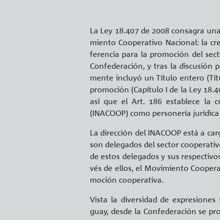
La Ley 18.407 de 2008 con­sa­gra una d
mien­to Coope­ra­ti­vo Na­cio­nal: la cr
fe­ren­cia para la pro­mo­ción del sec­t
Con­fe­de­ra­ción, y tras la dis­cu­sión p
men­te in­clu­yó un Tí­tu­lo en­te­ro (Tí­t
pro­mo­ción (Ca­pí­tu­lo I de la Ley 18.407
así que el Art. 186 es­ta­ble­ce la cre
(INACOOP) como per­so­ne­ría ju­rí­di­ca 
La di­rec­ción del INACOOP está a car
son de­le­ga­dos del sec­tor coope­ra­ti­
de estos de­le­ga­dos y sus res­pec­ti­v
vés de ellos, el Mo­vi­mien­to Coope­ra­ti
mo­ción coope­ra­ti­va.
Vista la di­ver­si­dad de ex­pre­sio­nes
guay, desde la Con­fe­de­ra­ción se pro­cu