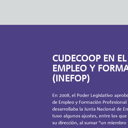
CUDECOOP EN EL
EMPLEO Y FORMA
(INEFOP)
En 2008, el Poder Le­gis­la­ti­vo apro­b
de Em­pleo y For­ma­ción Pro­fe­sio­nal
desa­rro­lla­ba la Junta Na­cio­nal de Em
tuvo al­gu­nos ajus­tes, entre los que 
su di­rec­ción, al sumar “un miem­bro pr