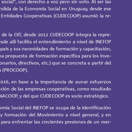
 so­cial”, con de­re­cho a voz pero sin voto. Al ser las
en­di­da de la Eco­no­mía So­cial en Uru­guay, desde ese
En­ti­da­des Coope­ra­ti­vas (CU­DE­CO­OP) asu­mió la re­
3 de la OIT, desde 2012 CU­DE­CO­OP in­te­gra la re­pre­
sde allí fa­ci­li­ta el en­ten­di­mien­to a nivel de INEFOP
aís y sus ne­ce­si­da­des de for­ma­ción y ca­pa­ci­ta­ción,
a pro­pues­ta de for­ma­ción es­pe­cí­fi­ca para los in­vo­
o­na­rios, di­rec­ti­vos, etc.) que se con­cre­ta a par­tir del
va (PRO­COOP).
16, en base a la im­por­tan­cia de aunar es­fuer­zos
r­ma­ción de las em­pre­sas coope­ra­ti­vas, como re­sul­ta­do
ACOOP, y del que CU­DE­CO­OP es socio es­tra­té­gi­co.
­mía So­cial del INEFOP se ocupa de la iden­ti­fi­ca­ción
ón y for­ma­ción del Mo­vi­mien­to a nivel ge­ne­ral, y en
os para en­fren­tar las cre­cien­tes pre­sio­nes de un mer­