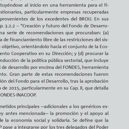
tu­yén­do­se al inicio en una he­rra­mien­ta para el fi­
tio­na­rios, par­ti­cu­lar­men­te em­pre­sas re­cu­pe­ra­das
s pro­ve­nien­tes de los ex­ce­den­tes del BROU. En sus
ap. 3.2.2 – “Crea­ción y fu­tu­ro del Fondo de Desa­rro­
na serie de re­co­men­da­cio­nes que pro­cu­ra­ban: (a)
 de fi­nan­cia­mien­to libre de las res­tric­cio­nes del sis­
o ob­je­ti­vo, orien­tán­do­lo hacia el con­jun­to de la Eco­
ien­to Coope­ra­ti­vo en su Di­rec­ción; y (d) pro­cu­rar la
uc­ción de la po­lí­ti­ca pú­bli­ca sec­to­rial, que in­clu­ye
­ral de desa­rro­llo por en­ci­ma del FON­DES, he­rra­mien­ta
en­to. Gran parte de estas re­co­men­da­cio­nes fue­ron
ción del Fondo para el Desa­rro­llo, tras la apro­ba­ción
e 2015, par­ti­cu­lar­men­te en su Cap. II, que de­ta­lla
el FON­DES-INACOOP.
dos prin­ci­pa­les ─adi­cio­na­les a los ge­né­ri­cos es­
a Ley antes men­cio­na­da─ la pro­mo­ción y el apoyo al
de la eco­no­mía so­cial y so­li­da­ria. Se de­fi­ne que la
pase a in­te­grar­se por los tres de­le­ga­dos del Poder