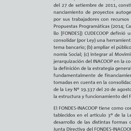
del 27 de se­tiem­bre de 2011, cons­ti­
nan­cia­mien­to de pro­yec­tos au­to­ges­
por sus tra­ba­ja­do­res con re­cur­so
Pro­pues­tas Pro­gra­má­ti­cas (2014; C
llo [FON­DES]) CU­DE­CO­OP de­fi­nió u
con­so­li­dar (por Ley) una he­rra­mien­ta
te­ma ban­ca­rio; (b) am­pliar el pú­bli­c
no­mía So­cial; (c) in­te­grar al Mo­vi­m
je­rar­qui­za­ción del INACOOP en la con­d
la de­fi­ni­ción de la es­tra­te­gia ge­ne
fun­da­men­tal­men­te de fi­nan­cia­mi
to­ma­das en cuen­ta en la con­so­li­da­
de la Ley Nº 19.337 del 20 de agos­to d
la es­truc­tu­ra y fun­cio­na­mien­to d
El FON­DES-INACOOP tiene como co­me­ti­
ta­ble­ci­dos en el ar­tícu­lo 3º de l
desa­rro­llo de las dis­tin­tas for­mas 
Junta Di­rec­ti­va del FON­DES-INACOOP 