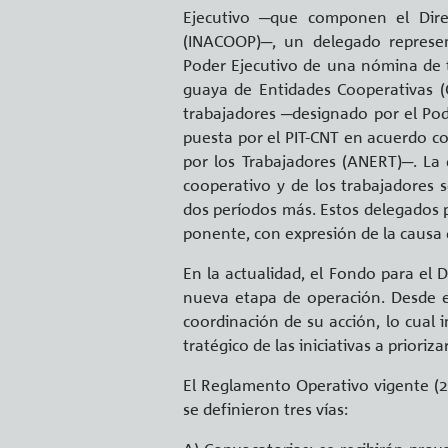
Eje­cu­ti­vo ─que com­po­nen el Di­rec­
(INACOOP)─, un de­le­ga­do re­pre­sen
Poder Eje­cu­ti­vo de una nó­mi­na de t
gua­ya de En­ti­da­des Coope­ra­ti­vas 
tra­ba­ja­do­res ─de­sig­na­do por el Po
pues­ta por el PIT-CNT en acuer­do con 
por los Tra­ba­ja­do­res (ANERT)─. La 
coope­ra­ti­vo y de los tra­ba­ja­do­res
dos pe­río­dos más. Estos de­le­ga­dos po­
po­nen­te, con ex­pre­sión de la causa 
En la ac­tua­li­dad, el Fondo para el
nueva etapa de ope­ra­ción. Desde el In
coor­di­na­ción de su ac­ción, lo cual in
tra­té­gi­co de las ini­cia­ti­vas a prio­r
El Re­gla­men­to Ope­ra­ti­vo vi­gen­te (2
se de­fi­nie­ron tres vías: