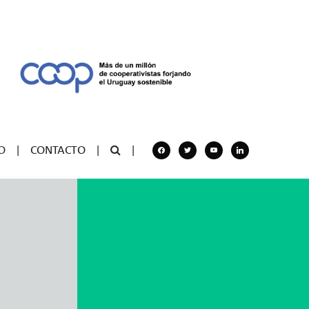
facebook
twitter
youtube
linkedin
O
|
CONTACTO
|
|