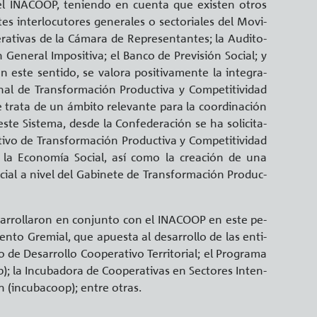
e el INACOOP, te­nien­do en cuen­ta que exis­ten otros
s in­ter­lo­cu­to­res ge­ne­ra­les o sec­to­ria­les del Mo­vi­
a­ti­vas de la Cá­ma­ra de Re­pre­sen­tan­tes; la Au­di­to­
n Ge­ne­ral Im­po­si­ti­va; el Banco de Pre­vi­sión So­cial; y
este sen­ti­do, se va­lo­ra po­si­ti­va­men­te la in­te­gra­
 de Trans­for­ma­ción Pro­duc­ti­va y Com­pe­ti­ti­vi­dad
trata de un ám­bi­to re­le­van­te para la coor­di­na­ción
a este Sis­te­ma, desde la Con­fe­de­ra­ción se ha so­li­ci­ta­
ti­vo de Trans­for­ma­ción Pro­duc­ti­va y Com­pe­ti­ti­vi­dad
de la Eco­no­mía So­cial, así como la crea­ción de una
ial a nivel del Ga­bi­ne­te de Trans­for­ma­ción Pro­duc­
 desa­rro­lla­ron en con­jun­to con el INACOOP en este pe­
ien­to Gre­mial, que apues­ta al desa­rro­llo de las en­ti­
o de Desa­rro­llo Coope­ra­ti­vo Te­rri­to­rial; el Pro­gra­ma
; la In­cu­ba­do­ra de Coope­ra­ti­vas en Sec­to­res In­ten­
ón (in­cu­ba­coop); entre otras.