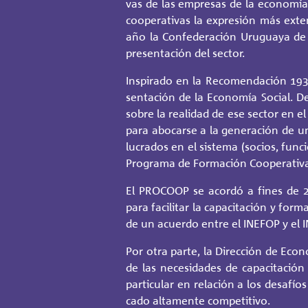
vas de las em­pre­sas de la eco­no­mía
coope­ra­ti­vas la ex­pre­sión más ex­t
año la Con­fe­de­ra­ción Uru­gua­ya de 
pre­sen­ta­ción del sec­tor.
Ins­pi­ra­do en la Re­co­men­da­ción 19
sen­ta­ción de la Eco­no­mía So­cial. De
sobre la reali­dad de ese sec­tor en el p
para abo­car­se a la ge­ne­ra­ción de un
lu­cra­dos en el sis­te­ma (so­cios, fun­ci
Pro­gra­ma de For­ma­ción Coope­ra­ti­
El PRO­COOP se acor­dó a fines de 20
para fa­ci­li­tar la ca­pa­ci­ta­ción y fo
de un acuer­do entre el INEFOP y el IN
Por otra parte, la Di­rec­ción de Eco­no
de las ne­ce­si­da­des de ca­pa­ci­ta­ci
par­ti­cu­lar en re­la­ción a los desa­fí
ca­do al­ta­men­te com­pe­ti­ti­vo.