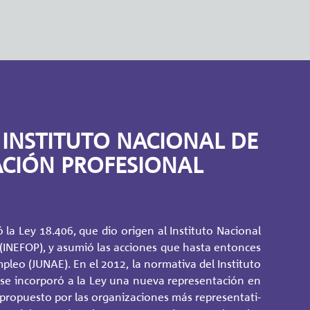
 INSTITUTO NACIONAL DE
CIÓN PROFESIONAL
ó la Ley 18.406, que dio ori­gen al Ins­ti­tu­to Na­cio­nal
 (INEFOP), y asu­mió las ac­cio­nes que hasta en­ton­ces
­pleo (JUNAE). En el 2012, la nor­ma­ti­va del Ins­ti­tu­to
se in­cor­po­ró a la Ley una nueva re­pre­sen­ta­ción en
o­pues­to por las or­ga­ni­za­cio­nes más re­pre­sen­ta­ti­