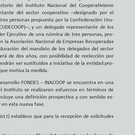
to­rio del Ins­ti­tu­to Na­cio­nal del Coope­ra­ti­vis­mo
­tan­te del sec­tor coope­ra­ti­vo ─de­sig­na­do por el
res per­so­nas pro­pues­ta por la Con­fe­de­ra­ción Uru­
(CU­DE­CO­OP)─, y un de­le­ga­do re­pre­sen­tan­te de los
der Eje­cu­ti­vo de una nó­mi­na de tres per­so­nas, pro­
la Aso­cia­ción Na­cio­nal de Em­pre­sas Re­cu­pe­ra­das
du­ra­ción del man­da­to de los de­le­ga­dos del sec­tor
 será de dos años, con po­si­bi­li­dad de re­elec­ción por
drán ser sus­ti­tui­dos a ini­cia­ti­va de la en­ti­dad pro­
que mo­ti­va la me­di­da.
 Desa­rro­llo FON­DES – INACOOP se en­cuen­tra en una
s­ti­tu­to se rea­li­za­ron es­fuer­zos en tér­mi­nos de
­clu­ye una de­fi­ni­ción pros­pec­ti­va y con sen­ti­do es­
i­zar en esta nueva fase.
017) es­ta­ble­ce que para la re­cep­ción de so­li­ci­tu­des