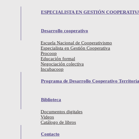
Cooperativas
ESPECIALISTA EN GESTIÓN COOPERATIVA
Desarrollo cooperativo
Buscar
Escuela Nacional de Cooperativismo
Especialista en Gestión Cooperativa
Procoop
Educación formal
Negociación colectiva
Incubacoop
Programa de Desarrollo Cooperativo Territoria
Biblioteca
CLASES COOPERATIVAS
Documentos digitales
Videos
La clasificación de las cooperativas se determina por su objeto, y fund
Catálogo de libros
A) Cooperativas de trabajadores:
Contacto
Pueden tener carácter industrial, de prestación de servicios, de producci