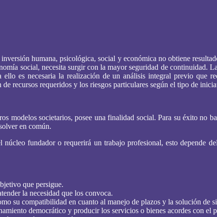
inversión humana, psicológica, social y económica no obtiene resultado
nomía social, necesita surgir con la mayor seguridad de continuidad. L
ello es necesaria la realización de un análisis integral previo que r
e recursos requeridos y los riesgos particulares según el tipo de inicia
os modelos societarios, posee una finalidad social. Para su éxito no b
esolver en común.
r el núcleo fundador o requerirá un trabajo profesional, esto depende 
bjetivo que persigue.
tender la necesidad que los convoca.
como su compatibilidad en cuanto al manejo de plazos y la solución de si
amiento democrático y producir los servicios o bienes acordes con el pro