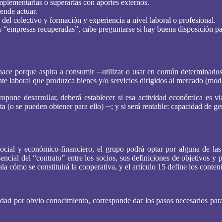
mplementarlas o superarlas con aportes externos.
ende actuar.
el colectivo y formación y experiencia a nivel laboral o profesional.
as “empresas recuperadas”, cabe preguntarse si hay buena disposición para
ce porque aspira a consumir ─utilizar o usar en común determinados b
e laboral que produzca bienes y/o servicios dirigidos al mercado (moda
ropone desarrollar, deberá establecer si esa actividad económica es 
ta (o se pueden obtener para ello) ─; y si será rentable: capacidad de ge
social y económico-financiero, el grupo podrá optar por alguna de las
ncial del “contrato” entre los socios, sus definiciones de objetivos y p
la cómo se constituirá la cooperativa, y el artículo 15 define los conteni
dad por obvio conocimiento, corresponde dar los pasos necesarios para f