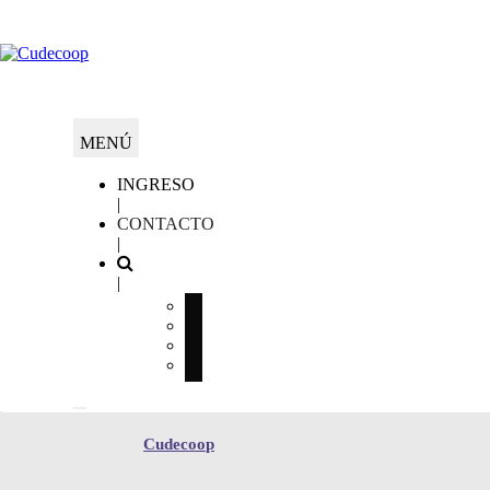
MENÚ
INGRESO
|
CONTACTO
|
|
facebook
twitter
youtube
linkedin
Cudecoop
Cudecoop
Cudecoop