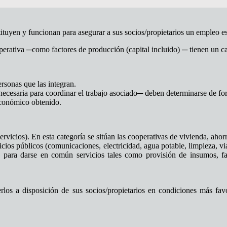
tituyen y funcionan para asegurar a sus socios/propietarios un empleo e
ativa ─como factores de producción (capital incluido) ─ tienen un carác
ersonas que las integran.
─necesaria para coordinar el trabajo asociado─ deben determinarse de fo
económico obtenido.
os). En esta categoría se sitúan las cooperativas de vivienda, ahorro y
icios públicos (comunicaciones, electricidad, agua potable, limpieza, vi
ian para darse en común servicios tales como provisión de insumos, 
erlos a disposición de sus socios/propietarios en condiciones más fa