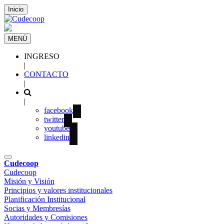
Inicio
MENÚ
INGRESO
|
CONTACTO
|
|
facebook
twitter
youtube
linkedin
Cudecoop
Cudecoop
Misión y Visión
Principios y valores institucionales
Planificación Institucional
Socias y Membresías
Autoridades y Comisiones