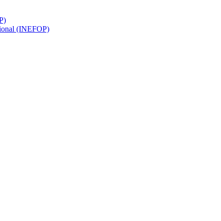
P)
sional (INEFOP)