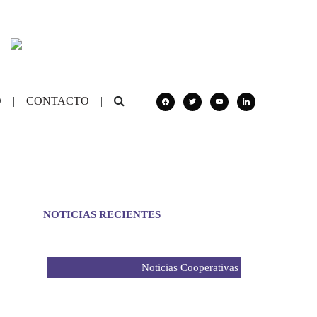
facebook
twitter
youtube
linkedin
O
|
CONTACTO
|
|
NOTICIAS RECIENTES
Noticias Cooperativas