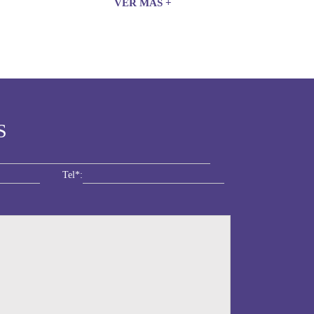
VER MÁS +
S
Tel*: