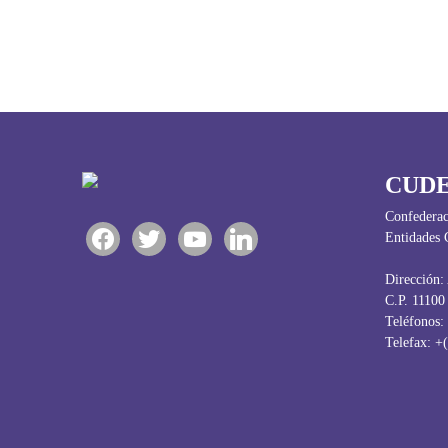
CUD
Confederac
Entidades 
facebook
twitter
youtube
linkedin
Dirección: 
C.P. 11100
Teléfonos:
Telefax: +